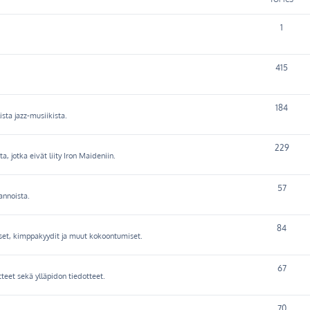
1
415
184
ista jazz-musiikista.
229
a, jotka eivät liity Iron Maideniin.
57
annoista.
84
set, kimppakyydit ja muut kokoontumiset.
67
tteet sekä ylläpidon tiedotteet.
70