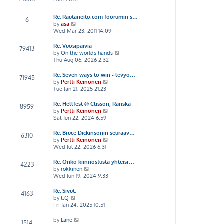
Re: Rautaneito.com foorumin s…
6
V
by
asa
i
Wed Mar 23, 2011 14:09
e
w
Re: Vuosipäiviä
79413
t
V
by
On the worlds hands
h
i
Thu Aug 06, 2026 2:32
e
e
l
w
Re: Seven ways to win - levyo…
71945
a
t
V
by
Pertti Keinonen
t
h
i
Tue Jan 21, 2025 21:23
e
e
e
s
l
w
Re: Hellfest @ Clisson, Ranska
8959
t
a
t
V
by
Pertti Keinonen
p
t
h
i
Sat Jun 22, 2024 6:59
o
e
e
e
s
s
l
w
Re: Bruce Dickinsonin seuraav…
6310
t
t
a
t
V
by
Pertti Keinonen
p
t
h
i
Wed Jul 22, 2026 6:31
o
e
e
e
s
s
l
w
Re: Onko kiinnostusta yhteisr…
4223
t
t
a
t
V
by
rokkinen
p
t
h
i
Wed Jun 19, 2024 9:33
o
e
e
e
s
s
l
w
Re: Sivut.
4163
t
t
a
t
V
by
t.Q
p
t
h
i
Fri Jan 24, 2025 10:51
o
e
e
e
s
s
l
w
V
by
Lane
1514
t
t