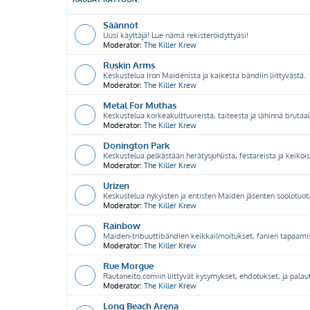
Säännöt
Uusi käyttäjä! Lue nämä rekisteröidyttyäsi!
Moderator:
The Killer Krew
Ruskin Arms
Keskustelua Iron Maidenista ja kaikesta bändiin liittyvästä.
Moderator:
The Killer Krew
Metal For Muthas
Keskustelua korkeakulttuureista, taiteesta ja lähinnä brutaal
Moderator:
The Killer Krew
Donington Park
Keskustelua pelkästään herätysjuhlista, festareista ja keikoist
Moderator:
The Killer Krew
Urizen
Keskustelua nykyisten ja entisten Maiden jäsenten soolotuot
Moderator:
The Killer Krew
Rainbow
Maiden-tribuuttibändien keikkailmoitukset, fanien tapaami
Moderator:
The Killer Krew
Rue Morgue
Rautaneito.comiin liittyvät kysymykset, ehdotukset, ja palau
Moderator:
The Killer Krew
Long Beach Arena