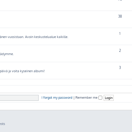
38
1
nen vuosistaan. Avoin keskustelualue kaikille.
2
päädymme.
3
äivä ja voita kyseinen albumi!
I forgot my password
|
Remember me
ests