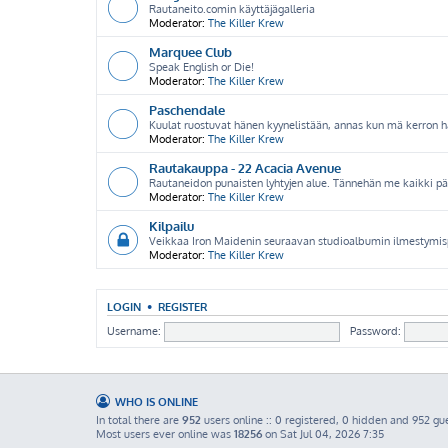
Rautaneito.comin käyttäjägalleria
Moderator:
The Killer Krew
Marquee Club
Speak English or Die!
Moderator:
The Killer Krew
Paschendale
Kuulat ruostuvat hänen kyynelistään, annas kun mä kerron hä
Moderator:
The Killer Krew
Rautakauppa - 22 Acacia Avenue
Rautaneidon punaisten lyhtyjen alue. Tännehän me kaikki 
Moderator:
The Killer Krew
Kilpailu
Veikkaa Iron Maidenin seuraavan studioalbumin ilmestymisp
Moderator:
The Killer Krew
LOGIN
•
REGISTER
Username:
Password:
WHO IS ONLINE
In total there are
952
users online :: 0 registered, 0 hidden and 952 gu
Most users ever online was
18256
on Sat Jul 04, 2026 7:35