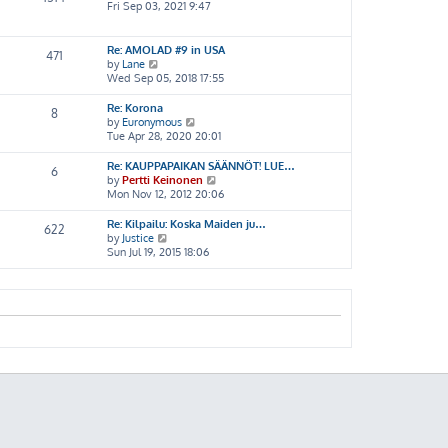
a
t
i
Fri Sep 03, 2021 9:47
p
t
h
e
o
e
e
w
s
s
l
t
Re: AMOLAD #9 in USA
471
t
t
a
h
V
by
Lane
p
t
e
i
Wed Sep 05, 2018 17:55
o
e
l
e
s
s
a
w
Re: Korona
8
t
t
t
t
V
by
Euronymous
p
e
h
i
Tue Apr 28, 2020 20:01
o
s
e
e
s
t
l
w
Re: KAUPPAPAIKAN SÄÄNNÖT! LUE…
6
t
p
a
t
V
by
Pertti Keinonen
o
t
h
i
Mon Nov 12, 2012 20:06
s
e
e
e
t
s
l
w
Re: Kilpailu: Koska Maiden ju…
622
t
a
t
V
by
Justice
p
t
h
i
Sun Jul 19, 2015 18:06
o
e
e
e
s
s
l
w
t
t
a
t
p
t
h
o
e
e
s
s
l
t
t
a
p
t
o
e
s
s
t
t
p
o
s