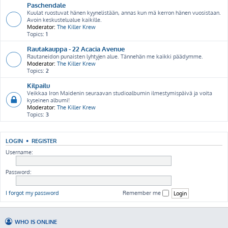
Paschendale
Kuulat ruostuvat hänen kyynelistään, annas kun mä kerron hänen vuosistaan.
Avoin keskustelualue kaikille.
Moderator:
The Killer Krew
Topics:
1
Rautakauppa - 22 Acacia Avenue
Rautaneidon punaisten lyhtyjen alue. Tännehän me kaikki päädymme.
Moderator:
The Killer Krew
Topics:
2
Kilpailu
Veikkaa Iron Maidenin seuraavan studioalbumin ilmestymispäivä ja voita
kyseinen albumi!
Moderator:
The Killer Krew
Topics:
3
LOGIN
•
REGISTER
Username:
Password:
I forgot my password
Remember me
WHO IS ONLINE