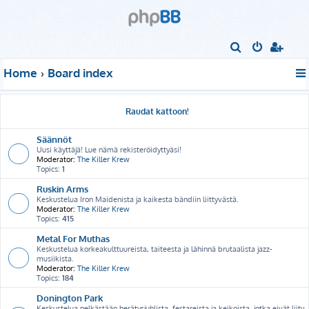
S
e
Home
Board index
a
r
Raudat kattoon!
c
h
Säännöt
Uusi käyttäjä! Lue nämä rekisteröidyttyäsi!
Moderator:
The Killer Krew
Topics:
1
Ruskin Arms
Keskustelua Iron Maidenista ja kaikesta bändiin liittyvästä.
Moderator:
The Killer Krew
Topics:
415
Metal For Muthas
Keskustelua korkeakulttuureista, taiteesta ja lähinnä brutaalista jazz-
musiikista.
Moderator:
The Killer Krew
Topics:
184
Donington Park
Keskustelua pelkästään herätysjuhlista, festareista ja keikoista, jotka eivät liity