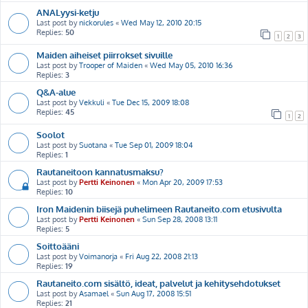
ANALyysi-ketju
Last post by
nickorules
«
Wed May 12, 2010 20:15
Replies:
50
1
2
3
Maiden aiheiset piirrokset sivuille
Last post by
Trooper of Maiden
«
Wed May 05, 2010 16:36
Replies:
3
Q&A-alue
Last post by
Vekkuli
«
Tue Dec 15, 2009 18:08
Replies:
45
1
2
Soolot
Last post by
Suotana
«
Tue Sep 01, 2009 18:04
Replies:
1
Rautaneitoon kannatusmaksu?
Last post by
Pertti Keinonen
«
Mon Apr 20, 2009 17:53
Replies:
10
Iron Maidenin biisejä puhelimeen Rautaneito.com etusivulta
Last post by
Pertti Keinonen
«
Sun Sep 28, 2008 13:11
Replies:
5
Soittoääni
Last post by
Voimanorja
«
Fri Aug 22, 2008 21:13
Replies:
19
Rautaneito.com sisältö, ideat, palvelut ja kehitysehdotukset
Last post by
Asamael
«
Sun Aug 17, 2008 15:51
Replies:
21