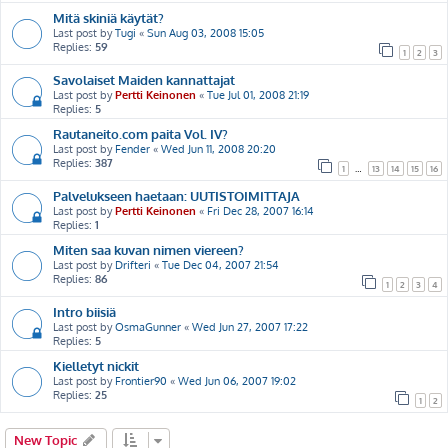
Mitä skiniä käytät?
Last post by
Tugi
«
Sun Aug 03, 2008 15:05
Replies:
59
1
2
3
Savolaiset Maiden kannattajat
Last post by
Pertti Keinonen
«
Tue Jul 01, 2008 21:19
Replies:
5
Rautaneito.com paita Vol. IV?
Last post by
Fender
«
Wed Jun 11, 2008 20:20
Replies:
387
1
…
13
14
15
16
Palvelukseen haetaan: UUTISTOIMITTAJA
Last post by
Pertti Keinonen
«
Fri Dec 28, 2007 16:14
Replies:
1
Miten saa kuvan nimen viereen?
Last post by
Drifteri
«
Tue Dec 04, 2007 21:54
Replies:
86
1
2
3
4
Intro biisiä
Last post by
OsmaGunner
«
Wed Jun 27, 2007 17:22
Replies:
5
Kielletyt nickit
Last post by
Frontier90
«
Wed Jun 06, 2007 19:02
Replies:
25
1
2
New Topic