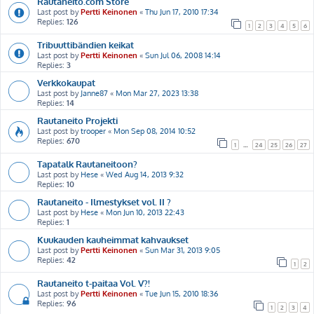
Rautaneito.com Store
Last post by
Pertti Keinonen
«
Thu Jun 17, 2010 17:34
Replies:
126
1
2
3
4
5
6
Tribuuttibändien keikat
Last post by
Pertti Keinonen
«
Sun Jul 06, 2008 14:14
Replies:
3
Verkkokaupat
Last post by
Janne87
«
Mon Mar 27, 2023 13:38
Replies:
14
Rautaneito Projekti
Last post by
trooper
«
Mon Sep 08, 2014 10:52
Replies:
670
1
…
24
25
26
27
Tapatalk Rautaneitoon?
Last post by
Hese
«
Wed Aug 14, 2013 9:32
Replies:
10
Rautaneito - Ilmestykset vol. II ?
Last post by
Hese
«
Mon Jun 10, 2013 22:43
Replies:
1
Kuukauden kauheimmat kahvaukset
Last post by
Pertti Keinonen
«
Sun Mar 31, 2013 9:05
Replies:
42
1
2
Rautaneito t-paitaa Vol. V?!
Last post by
Pertti Keinonen
«
Tue Jun 15, 2010 18:36
Replies:
96
1
2
3
4