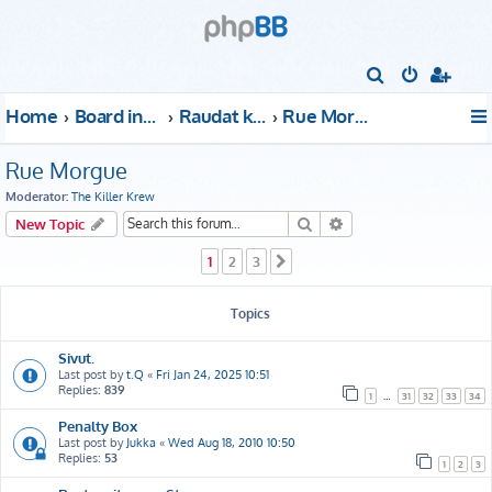
S
e
Home
Board index
Raudat kattoon!
Rue Morgue
a
r
Rue Morgue
c
Moderator:
The Killer Krew
h
Search
Advanced search
New Topic
1
2
3
Next
Topics
Sivut.
Last post by
t.Q
«
Fri Jan 24, 2025 10:51
Replies:
839
1
…
31
32
33
34
Penalty Box
Last post by
Jukka
«
Wed Aug 18, 2010 10:50
Replies:
53
1
2
3