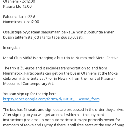
Otaniemi klo: 12:00
Kiasma klo: 13:00
Paluumatka su 22.6.
Nummirock klo: 12:00
Osallistujia pyydetään saapumaan paikalle noin puolituntia ennen
bussin lähtemistä jotta lähtö tapahtuu sujuvasti.
In english:
Metal Club Mökä is arranging a bus trip to Nummirock Metal Festival.
The trip is 35 euros and it includes transportation to and from
Nummirock. Participants can get on the bus in Otaniemi at the Mökä
clubroom (Jämeräntaival 7) or in Helsinki from the front of Kiasma -
Museum of Contemporary Art.
You can sign up for the trip here:
https://docs.google.com/forms/d/1K1tUt_ ... =send_form
The bus has 53 seats and sign ups are processed in the order they arrive.
After signing up you will get an email which has the payment
instructions (the email is not automatic so it might primarily meant for
members of Mökä and Hyrmy. If there is still free seats at the end of May,