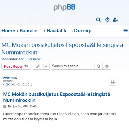
S
e
Home
Board index
Raudat kattoon!
Donington Park
a
r
MC Mökän bussikuljetus Espoosta&Helsingistä
c
Nummirockiin
h
Moderator:
The Killer Krew
Search
Advanced s
Post Reply
Autumnal
Bändäri
MC Mökän bussikuljetus Espoosta&Helsingistä
Nummirockiin
P
Thu Jun 05, 2014 20:46
o
s
Laitetaanpa tännekin tämä kun tilaa vielä on, ei oo mun järjestämä
t
mutta oon tuossa kyydissä kyllä.