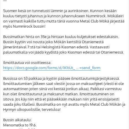
---
Suomen kesä on tunnetusti lämmin ja aurinkoinen. Kunnon kesään
kuuluu tietysti juhannus ja kunnon juhannukseen Nummirock. Mökäleiri
on varmasti kaikille tuttu mutta tänä vuonna Metal Club Mökä järjestää
myös Nummirock bussin!
Bussimatkan hinta on 35e ja hintaan kuuluu kuljetukset edestakaisin.
Bussin kyytiin voi nousta joko Mökän kertsiltä Otaniemestä
Jämeräntaival 7:stä tai Helsingistä Kiasman edestä. Vastaavasti
paluumatkalla voi jäädä kyydistä joko Kiasman edessä tai Otaniemessä.
Ilmoittautua voi osoitteessa:
https://docs.google.com/forms/d/1K1tUt_ ... =send_form
Bussissa on 53 paikkaa ja kyytiin pääsee ilmoittautumisjärjestyksessä.
Ilmoittautumisen jälkeen saat viestin jossa on maksuohjeet (viesti ei ole
automaattinen joten siinä voi kestää jonkun aikaa). Paikkasi varmistuu
kun olet ilmoittautunut ja maksanut matkan. Ilmoittautuminen on
sitova. Jos käy niin että et pääsekkään mukaan niin yritä ensisijaisesti
saada joku tilallesi. Bussimatka on nyt avattu myös Metal Club Mökän ja
Hyrmyn ulkopuolisille, tervetuloa!
Bussin aikataulu:
Menomatka to 19.6.