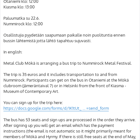
Otaniemi klo: 12:00
Kiasma klo: 13:00
Paluumatka su 22.6.
Nummirock klo: 12:00
Osallistujia pyydetään saapumaan paikalle noin puolituntia ennen
bussin lähtemistä jotta lähtö tapahtuu sujuvasti.
In english:
Metal Club Mökä is arranging a bus trip to Nummirock Metal Festival.
The trip is 35 euros and it includes transportation to and from
Nummirock. Participants can get on the bus in Otaniemi at the Mökä
clubroom (Jämeräntaival 7) or in Helsinki from the front of Kiasma -
Museum of Contemporary Art.
You can sign up for the trip here:
https://docs.google.com/forms/d/1K1tUt_ ... =send_form
The bus has 53 seats and sign ups are processed in the order they arrive.
After signing up you will get an email which has the payment
instructions (the email is not automatic so it might primarily meant for
members of Mökä and Hyrmy. If there is still free seats at the end of May,