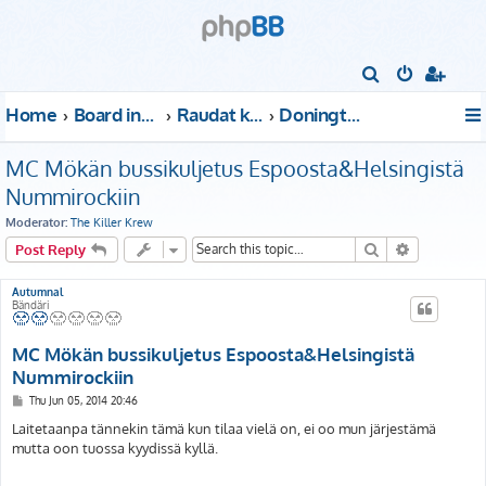
S
e
Home
Board index
Raudat kattoon!
Donington Park
a
r
MC Mökän bussikuljetus Espoosta&Helsingistä
c
Nummirockiin
h
Moderator:
The Killer Krew
Search
Advanced s
Post Reply
Autumnal
Bändäri
MC Mökän bussikuljetus Espoosta&Helsingistä
Nummirockiin
P
Thu Jun 05, 2014 20:46
o
s
Laitetaanpa tännekin tämä kun tilaa vielä on, ei oo mun järjestämä
t
mutta oon tuossa kyydissä kyllä.