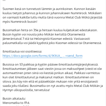
---
Suomen kesä on tunnetusti lämmin ja aurinkoinen. Kunnon kesään
kuuluu tietysti juhannus ja kunnon juhannukseen Nummirock. Mökäleiri
on varmasti kaikille tuttu mutta tänä vuonna Metal Club Mökä järjestää
myös Nummirock bussin!
Bussimatkan hinta on 35e ja hintaan kuuluu kuljetukset edestakaisin.
Bussin kyytiin voi nousta joko Mökän kertsiltä Otaniemestä
Jämeräntaival 7:stä tai Helsingistä Kiasman edestä. Vastaavasti
paluumatkalla voi jäädä kyydistä joko Kiasman edessä tai Otaniemessä.
Ilmoittautua voi osoitteessa:
https://docs.google.com/forms/d/1K1tUt_ ... =send_form
Bussissa on 53 paikkaa ja kyytiin pääsee ilmoittautumisjärjestyksessä.
Ilmoittautumisen jälkeen saat viestin jossa on maksuohjeet (viesti ei ole
automaattinen joten siinä voi kestää jonkun aikaa). Paikkasi varmistuu
kun olet ilmoittautunut ja maksanut matkan. Ilmoittautuminen on
sitova. Jos käy niin että et pääsekkään mukaan niin yritä ensisijaisesti
saada joku tilallesi. Bussimatka on nyt avattu myös Metal Club Mökän ja
Hyrmyn ulkopuolisille, tervetuloa!
Bussin aikataulu:
Menomatka to 19.6.